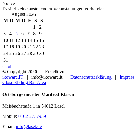
Notice
Es sind keine anstehenden Veranstaltungen vorhanden.
August 2026
M
D
M
D
F
S
S
1
2
3
4
5
6
7
8
9
10
11
12
13
14
15
16
17
18
19
20
21
22
23
24
25
26
27
28
29
30
31
« Juli
© Copyright
2026 | Erstellt von
ikoware.IT
| info@ikoware.it |
Datenschutzerklärung
|
Impres
Close Sliding Bar Area
Ortsbürgermeister Manfred Klasen
Meisbachstraße 1 in 54612 Lasel
Mobile:
0162-2737939
Email:
info@lasel.de