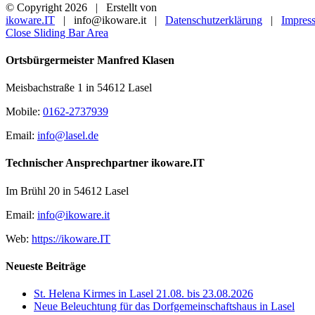
© Copyright
2026 | Erstellt von
ikoware.IT
| info@ikoware.it |
Datenschutzerklärung
|
Impres
Close Sliding Bar Area
Ortsbürgermeister Manfred Klasen
Meisbachstraße 1 in 54612 Lasel
Mobile:
0162-2737939
Email:
info@lasel.de
Technischer Ansprechpartner ikoware.IT
Im Brühl 20 in 54612 Lasel
Email:
info@ikoware.it
Web:
https://ikoware.IT
Neueste Beiträge
St. Helena Kirmes in Lasel 21.08. bis 23.08.2026
Neue Beleuchtung für das Dorfgemeinschaftshaus in Lasel