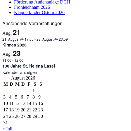
Förderung Außenanlage DGH
Fronleichnam 2026
Klapperkinder Ostern 2026
Anstehende Veranstaltungen
21
Aug.
21. August @ 17:00
-
23. August @ 23:59
Kirmes 2026
23
Aug.
11:00
-
12:00
130 Jahre St. Helena Lasel
Kalender anzeigen
August 2026
M
D
M
D
F
S
S
1
2
3
4
5
6
7
8
9
10
11
12
13
14
15
16
17
18
19
20
21
22
23
24
25
26
27
28
29
30
31
« Juli