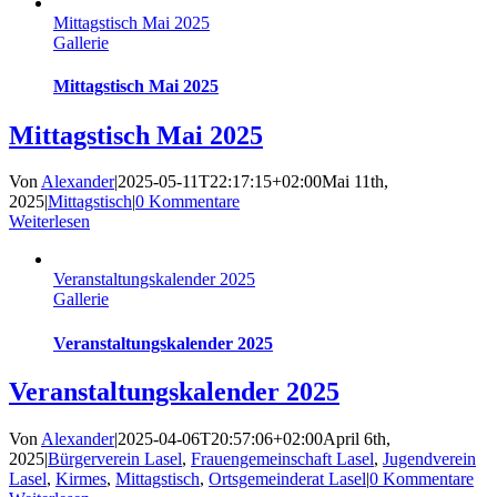
Mittagstisch Mai 2025
Gallerie
Mittagstisch Mai 2025
Mittagstisch Mai 2025
Von
Alexander
|
2025-05-11T22:17:15+02:00
Mai 11th,
2025
|
Mittagstisch
|
0 Kommentare
Weiterlesen
Veranstaltungskalender 2025
Gallerie
Veranstaltungskalender 2025
Veranstaltungskalender 2025
Von
Alexander
|
2025-04-06T20:57:06+02:00
April 6th,
2025
|
Bürgerverein Lasel
,
Frauengemeinschaft Lasel
,
Jugendverein
Lasel
,
Kirmes
,
Mittagstisch
,
Ortsgemeinderat Lasel
|
0 Kommentare