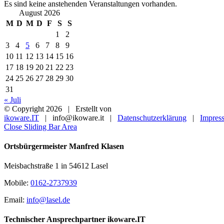
Es sind keine anstehenden Veranstaltungen vorhanden.
August 2026
M
D
M
D
F
S
S
1
2
3
4
5
6
7
8
9
10
11
12
13
14
15
16
17
18
19
20
21
22
23
24
25
26
27
28
29
30
31
« Juli
© Copyright
2026 | Erstellt von
ikoware.IT
| info@ikoware.it |
Datenschutzerklärung
|
Impres
Close Sliding Bar Area
Ortsbürgermeister Manfred Klasen
Meisbachstraße 1 in 54612 Lasel
Mobile:
0162-2737939
Email:
info@lasel.de
Technischer Ansprechpartner ikoware.IT