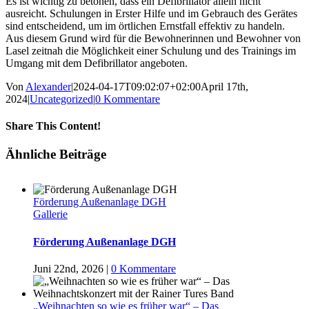
Es ist wichtig zu betonen, dass ein Defibrillator allein nicht
ausreicht. Schulungen in Erster Hilfe und im Gebrauch des Gerätes
sind entscheidend, um im örtlichen Ernstfall effektiv zu handeln.
Aus diesem Grund wird für die Bewohnerinnen und Bewohner von
Lasel zeitnah die Möglichkeit einer Schulung und des Trainings im
Umgang mit dem Defibrillator angeboten.
Von
Alexander
|
2024-04-17T09:02:07+02:00
April 17th,
2024
|
Uncategorized
|
0 Kommentare
Share This Content!
Facebook
Twitter
LinkedIn
WhatsApp
Tumblr
Pinterest
E-
Ähnliche Beiträge
Mail
Förderung Außenanlage DGH
Gallerie
Förderung Außenanlage DGH
Juni 22nd, 2026
|
0 Kommentare
„Weihnachten so wie es früher war“ – Das