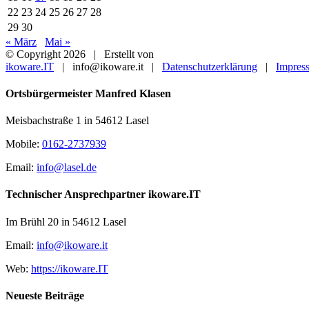
22
23
24
25
26
27
28
29
30
« März
Mai »
© Copyright
2026 | Erstellt von
ikoware.IT
| info@ikoware.it |
Datenschutzerklärung
|
Impres
Close
Ortsbürgermeister Manfred Klasen
Sliding
Bar
Meisbachstraße 1 in 54612 Lasel
Area
Mobile:
0162-2737939
Email:
info@lasel.de
Technischer Ansprechpartner ikoware.IT
Im Brühl 20 in 54612 Lasel
Email:
info@ikoware.it
Web:
https://ikoware.IT
Neueste Beiträge