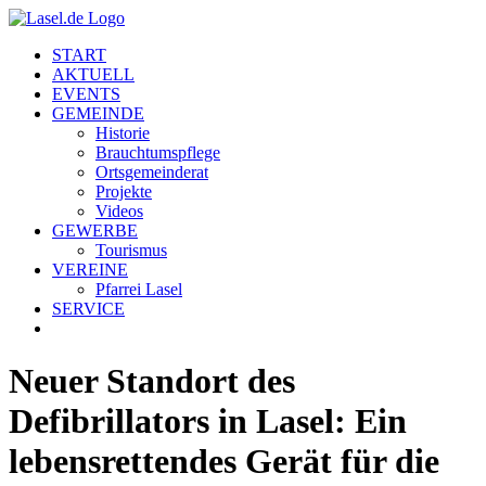
Zum
Inhalt
START
springen
AKTUELL
EVENTS
GEMEINDE
Historie
Brauchtumspflege
Ortsgemeinderat
Projekte
Videos
GEWERBE
Tourismus
VEREINE
Pfarrei Lasel
SERVICE
Neuer Standort des
Defibrillators in Lasel: Ein
lebensrettendes Gerät für die