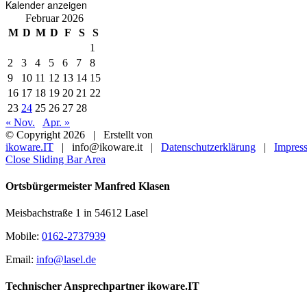
Kalender anzeigen
Februar 2026
M
D
M
D
F
S
S
1
2
3
4
5
6
7
8
9
10
11
12
13
14
15
16
17
18
19
20
21
22
23
24
25
26
27
28
« Nov.
Apr. »
© Copyright
2026 | Erstellt von
ikoware.IT
| info@ikoware.it |
Datenschutzerklärung
|
Impres
Close Sliding Bar Area
Ortsbürgermeister Manfred Klasen
Meisbachstraße 1 in 54612 Lasel
Mobile:
0162-2737939
Email:
info@lasel.de
Technischer Ansprechpartner ikoware.IT