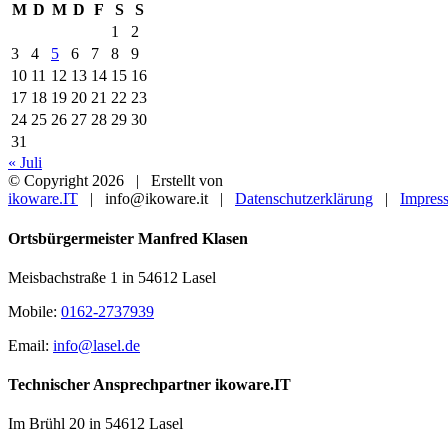
M
D
M
D
F
S
S
1
2
3
4
5
6
7
8
9
10
11
12
13
14
15
16
17
18
19
20
21
22
23
24
25
26
27
28
29
30
31
« Juli
© Copyright
2026 | Erstellt von
ikoware.IT
| info@ikoware.it |
Datenschutzerklärung
|
Impres
Close
Ortsbürgermeister Manfred Klasen
Sliding
Bar
Meisbachstraße 1 in 54612 Lasel
Area
Mobile:
0162-2737939
Email:
info@lasel.de
Technischer Ansprechpartner ikoware.IT
Im Brühl 20 in 54612 Lasel