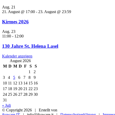
Aug.
21
21. August @ 17:00
-
23. August @ 23:59
Kirmes 2026
Aug.
23
11:00
-
12:00
130 Jahre St. Helena Lasel
Kalender anzeigen
August 2026
M
D
M
D
F
S
S
1
2
3
4
5
6
7
8
9
10
11
12
13
14
15
16
17
18
19
20
21
22
23
24
25
26
27
28
29
30
31
« Juli
© Copyright
2026 | Erstellt von
ikoware.IT
| info@ikoware.it |
Datenschutzerklärung
|
Impres