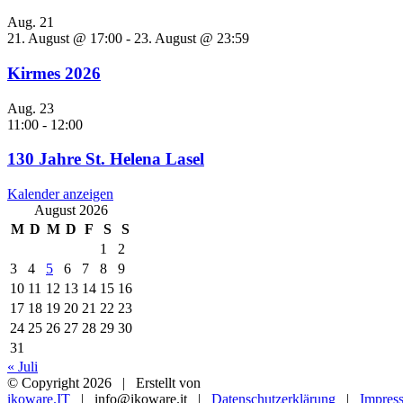
Aug.
21
21. August @ 17:00
-
23. August @ 23:59
Kirmes 2026
Aug.
23
11:00
-
12:00
130 Jahre St. Helena Lasel
Kalender anzeigen
August 2026
M
D
M
D
F
S
S
1
2
3
4
5
6
7
8
9
10
11
12
13
14
15
16
17
18
19
20
21
22
23
24
25
26
27
28
29
30
31
« Juli
© Copyright
2026 | Erstellt von
ikoware.IT
| info@ikoware.it |
Datenschutzerklärung
|
Impres