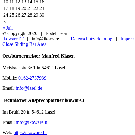
10
11
12
13
14
15
16
17
18
19
20
21
22
23
24
25
26
27
28
29
30
31
« Juli
© Copyright
2026 | Erstellt von
ikoware.IT
| info@ikoware.it |
Datenschutzerklärung
|
Impres
Close Sliding Bar Area
Ortsbürgermeister Manfred Klasen
Meisbachstraße 1 in 54612 Lasel
Mobile:
0162-2737939
Email:
info@lasel.de
Technischer Ansprechpartner ikoware.IT
Im Brühl 20 in 54612 Lasel
Email:
info@ikoware.it
Web:
https://ikoware.IT